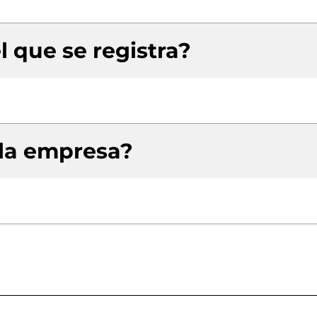
l que se registra?
 la empresa?