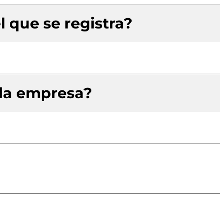
l que se registra?
 la empresa?