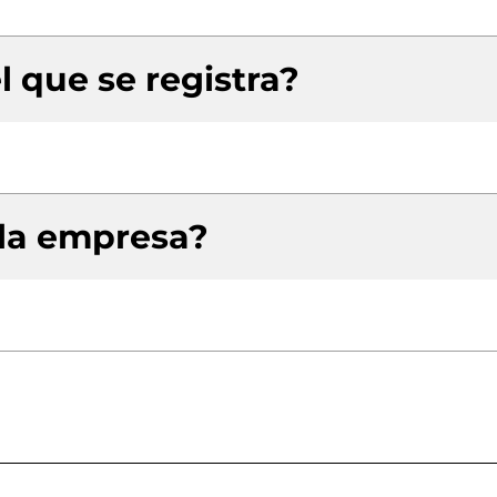
l que se registra?
 la empresa?