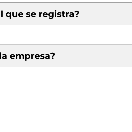
l que se registra?
 la empresa?