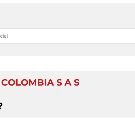
 COLOMBIA S A S
?