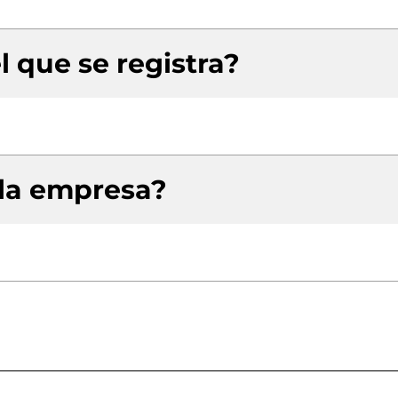
l que se registra?
 la empresa?