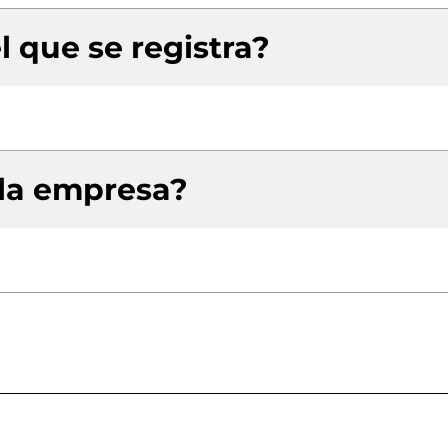
l que se registra?
 la empresa?