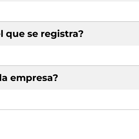
l que se registra?
 la empresa?