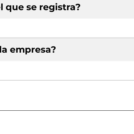
l que se registra?
 la empresa?