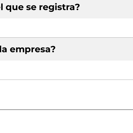
l que se registra?
 la empresa?