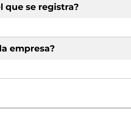
l que se registra?
 la empresa?