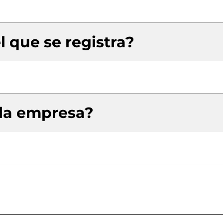
l que se registra?
 la empresa?