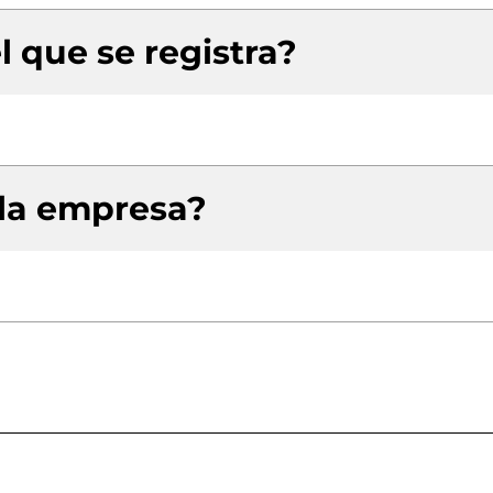
l que se registra?
 la empresa?