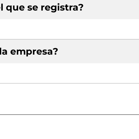
l que se registra?
 la empresa?