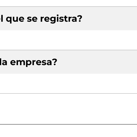
l que se registra?
 la empresa?