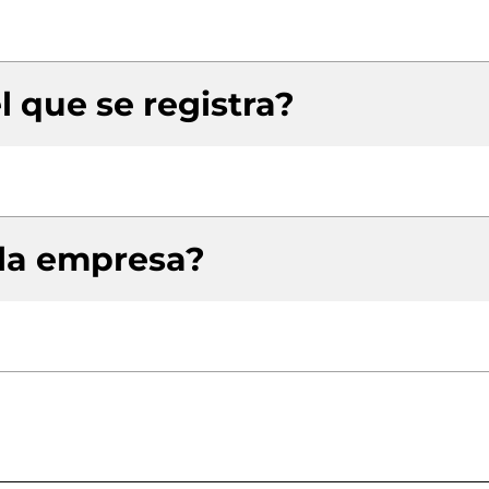
l que se registra?
 la empresa?