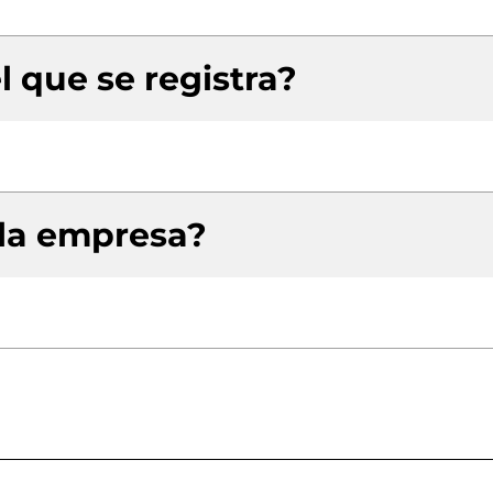
l que se registra?
 la empresa?