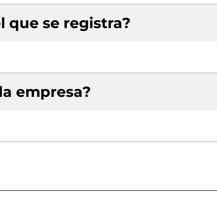
l que se registra?
 la empresa?