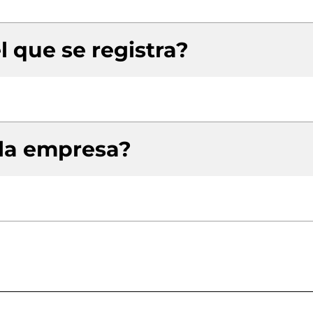
l que se registra?
 la empresa?