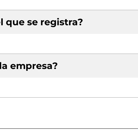
l que se registra?
 la empresa?