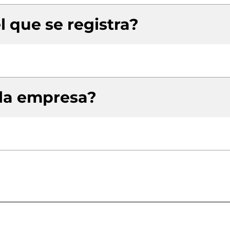
l que se registra?
 la empresa?