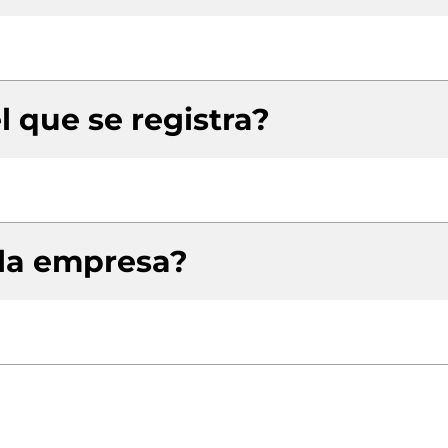
l que se registra?
 la empresa?