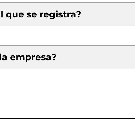
l que se registra?
 la empresa?