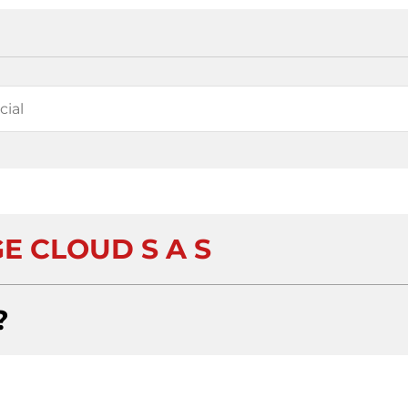
E CLOUD S A S
?