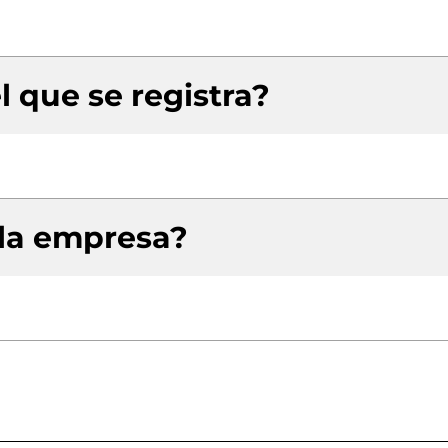
l que se registra?
 la empresa?