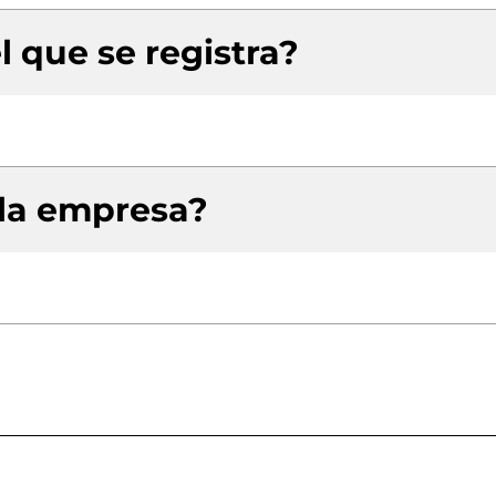
l que se registra?
 la empresa?