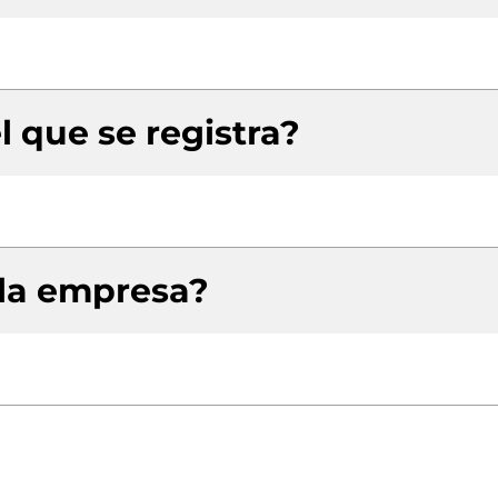
l que se registra?
 la empresa?