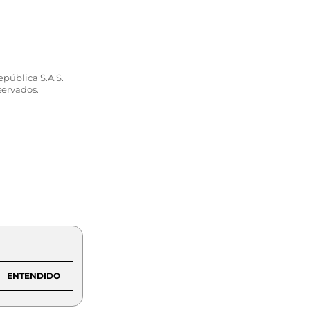
epública S.A.S.
servados.
ENTENDIDO