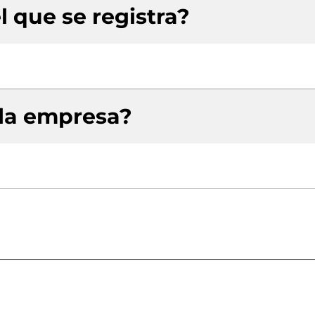
l que se registra?
 la empresa?