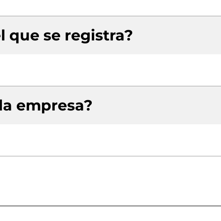
l que se registra?
 la empresa?