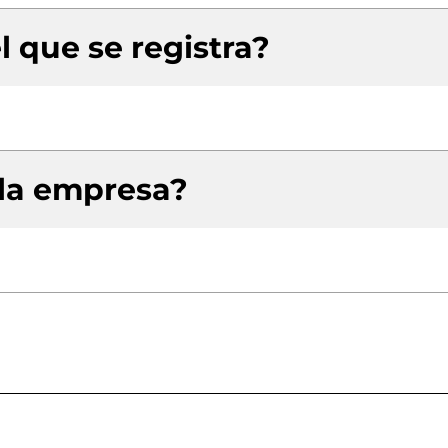
l que se registra?
 la empresa?