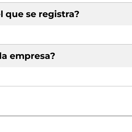
l que se registra?
 la empresa?