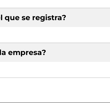
l que se registra?
 la empresa?