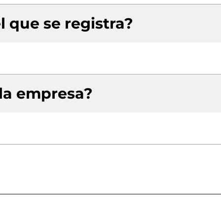
l que se registra?
 la empresa?