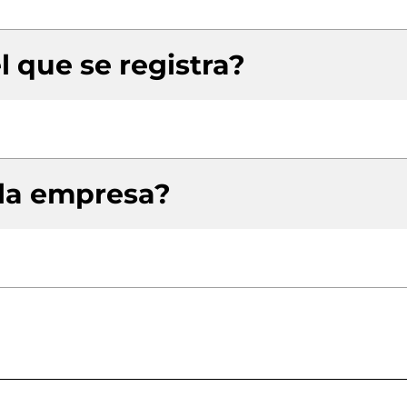
l que se registra?
 la empresa?