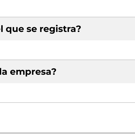
l que se registra?
 la empresa?