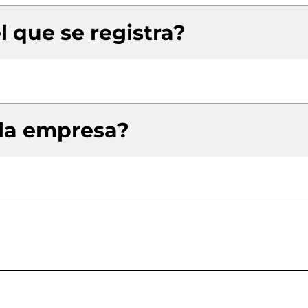
l que se registra?
 la empresa?