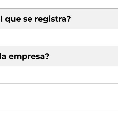
l que se registra?
 la empresa?