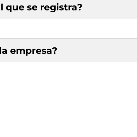
l que se registra?
 la empresa?