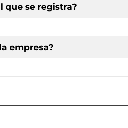
l que se registra?
 la empresa?