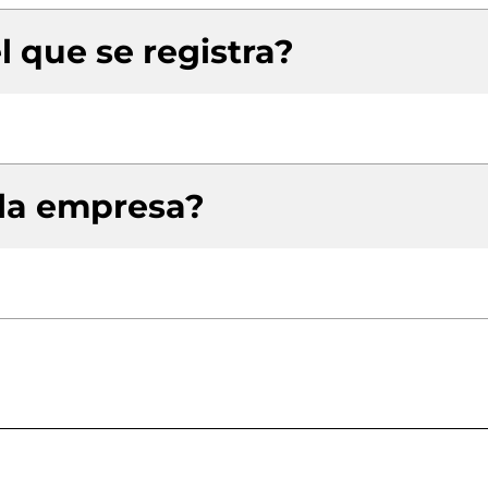
l que se registra?
 la empresa?