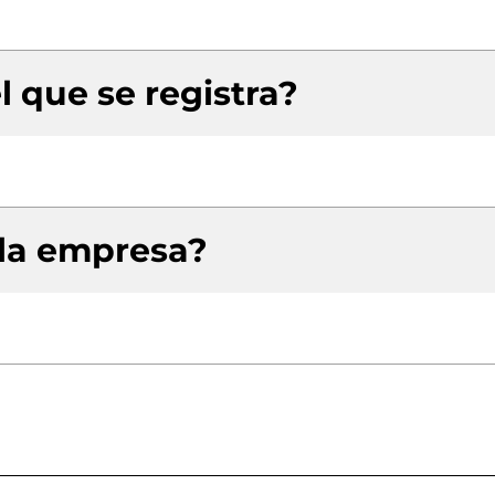
l que se registra?
 la empresa?