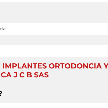
S IMPLANTES ORTODONCIA 
CA J C B SAS
?