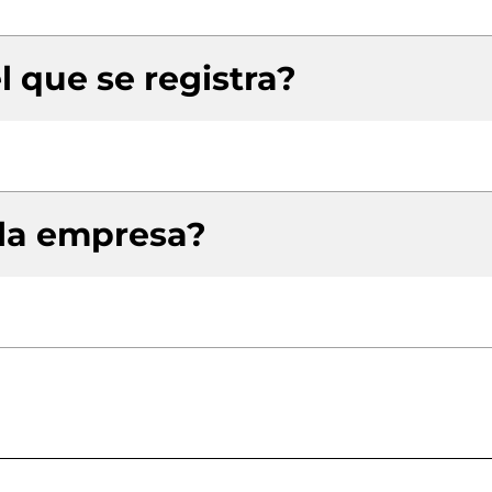
l que se registra?
 la empresa?