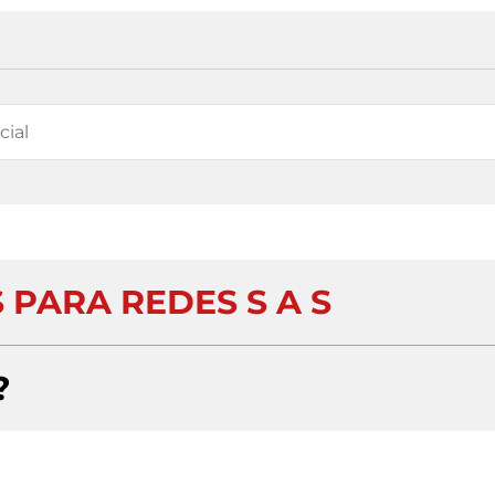
 PARA REDES S A S
?