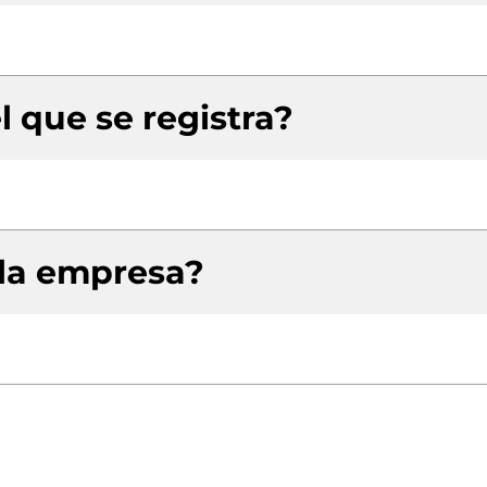
l que se registra?
 la empresa?