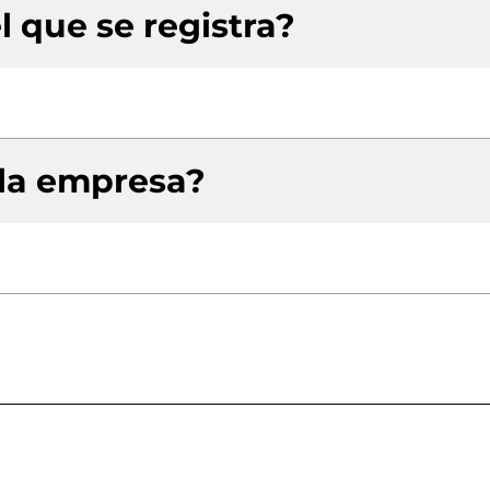
l que se registra?
 la empresa?