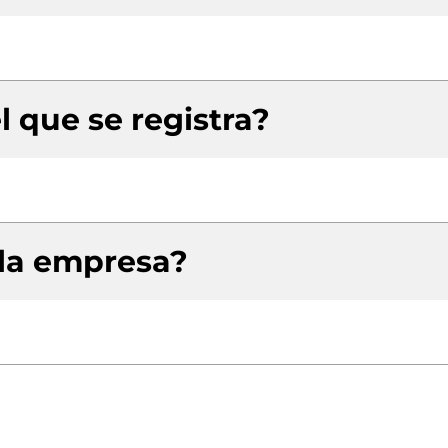
l que se registra?
 la empresa?