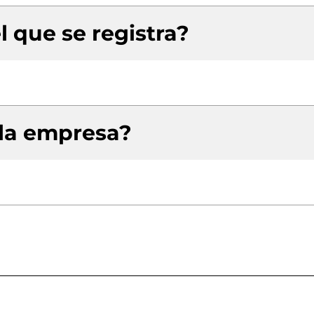
l que se registra?
 la empresa?