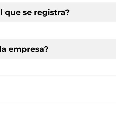
l que se registra?
 la empresa?