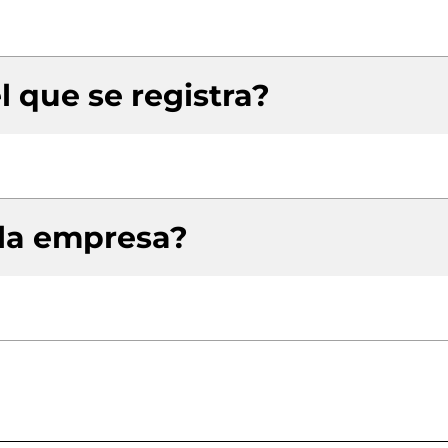
l que se registra?
 la empresa?