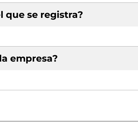
l que se registra?
 la empresa?