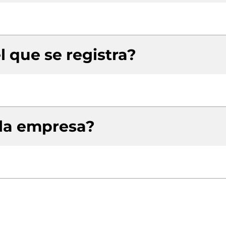
l que se registra?
 la empresa?