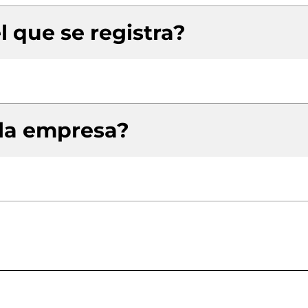
l que se registra?
 la empresa?