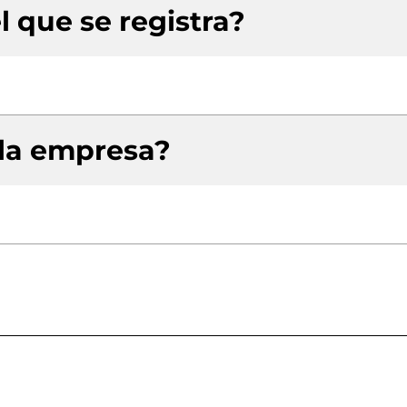
l que se registra?
 la empresa?